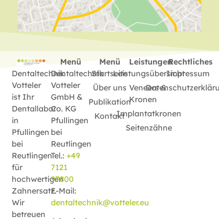
Menü
Menü
Leistungen
Rechtliches
Dentaltechnik
Dentaltechnik
Startseite
Leistungsübersicht
Impressum
Votteler
Votteler
Über uns
Veneers &
Datenschutzerklär
ist Ihr
GmbH &
Kronen
Publikation
Dentallabor
Co. KG
Implantatkronen
Kontakt
in
Pfullingen
Seitenzähne
Pfullingen
bei
bei
Reutlingen
Reutlingen
Tel.:
+49
für
7121
hochwertigen
97800
Zahnersatz.
E-Mail:
Wir
dentaltechnik@votteler.eu
betreuen