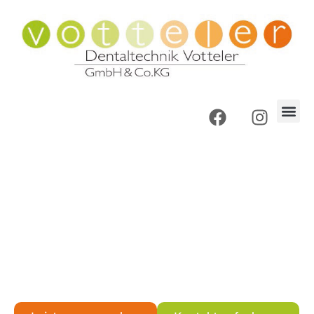
Dentaltechnik Votteler
Dentallabor in Pfullingen
für hochwertige
Dentaltechnik