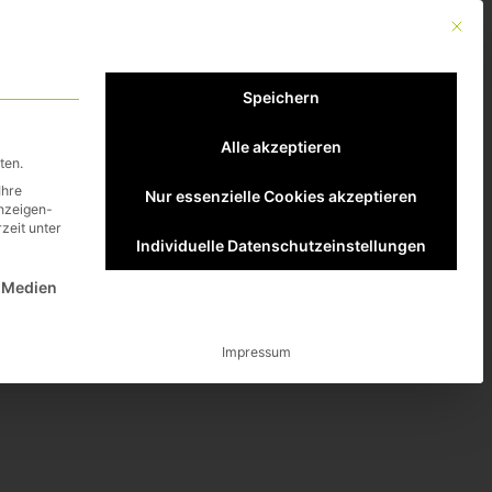
Mit die
Kontakt
Speichern
Alle akzeptieren
ten.
Ihre
Nur essenzielle Cookies akzeptieren
Anzeigen-
zeit unter
Individuelle Datenschutzeinstellungen
st essenziell und kann nicht abgewählt werden.
 Medien
Impressum