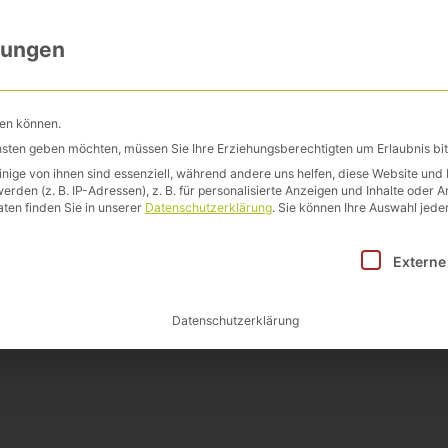
Über uns
Leistungen
Publikation
lungen
hen können.
ensten geben möchten, müssen Sie Ihre Erziehungsberechtigten um Erlaubnis bit
ige von ihnen sind essenziell, während andere uns helfen, diese Website und 
en (z. B. IP-Adressen), z. B. für personalisierte Anzeigen und Inhalte oder 
ten finden Sie in unserer
Datenschutzerklärung
.
Sie können Ihre Auswahl jeder
 VOTTELER
inwilligung erteilt werden kann. Die erste Service-Gruppe i
Externe
Datenschutzerklärung