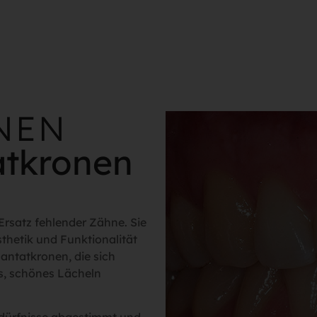
NEN
atkronen
Ersatz fehlender Zähne. Sie
sthetik und Funktionalität
lantatkronen, die sich
es, schönes Lächeln