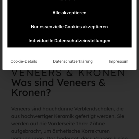
Alle akzeptieren
Nur essenzielle Cookies akzeptieren
Individuelle Datenschutzeinstellungen
Cookie-Details
Datenschutzerklärung
Impressum
VENEERS & KRONEN
Was sind Veneers &
Kronen?
Veneers sind hauchdünne Verblendschalen, die
aus hochwertiger Keramik gefertigt werden. Sie
werden auf die Vorderseite Ihrer Zähne
aufgebracht, um ästhetische Korrekturen
vorzunehmen. Das bedeutet, dass Veneers kleine