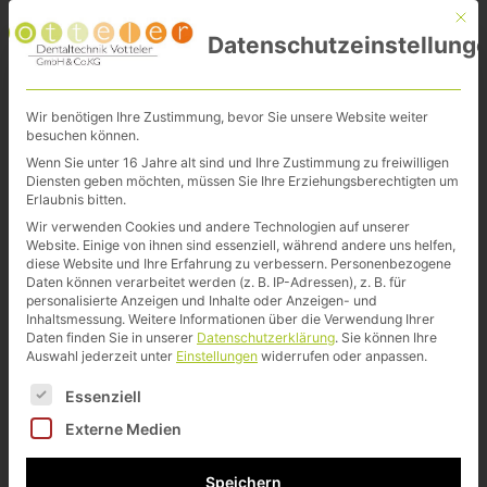
Mit d
Datenschutzeinstellung
Wir benötigen Ihre Zustimmung, bevor Sie unsere Website weiter
besuchen können.
Wenn Sie unter 16 Jahre alt sind und Ihre Zustimmung zu freiwilligen
Diensten geben möchten, müssen Sie Ihre Erziehungsberechtigten um
Erlaubnis bitten.
Wir verwenden Cookies und andere Technologien auf unserer
Website. Einige von ihnen sind essenziell, während andere uns helfen,
diese Website und Ihre Erfahrung zu verbessern.
Personenbezogene
Daten können verarbeitet werden (z. B. IP-Adressen), z. B. für
personalisierte Anzeigen und Inhalte oder Anzeigen- und
Inhaltsmessung.
Weitere Informationen über die Verwendung Ihrer
Daten finden Sie in unserer
Datenschutzerklärung
.
Sie können Ihre
Auswahl jederzeit unter
Einstellungen
widerrufen oder anpassen.
Es folgt eine Liste der Service-Gruppen, für die eine Ei
Essenziell
DENTALTECHNIK
Externe Medien
VOTTELER
Veneers & Kronen
Speichern