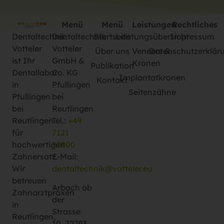
Menü
Menü
Leistungen
Rechtliches
Dentaltechnik
Dentaltechnik
Startseite
Leistungsübersicht
Impressum
Votteler
Votteler
Über uns
Veneers &
Datenschutzerklär
ist Ihr
GmbH &
Kronen
Publikation
Dentallabor
Co. KG
Implantatkronen
Kontakt
in
Pfullingen
Seitenzähne
Pfullingen
bei
bei
Reutlingen
Reutlingen
Tel.:
+49
für
7121
hochwertigen
97800
Zahnersatz.
E-Mail:
Wir
dentaltechnik@votteler.eu
betreuen
Arbach ob
Zahnarztpraxen
der
in
Strasse
Reutlingen,
10, 72793