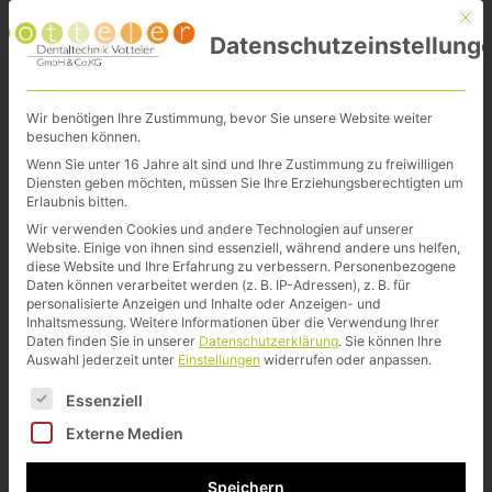
Mit d
Datenschutzeinstellung
Wir benötigen Ihre Zustimmung, bevor Sie unsere Website weiter
besuchen können.
Wenn Sie unter 16 Jahre alt sind und Ihre Zustimmung zu freiwilligen
Diensten geben möchten, müssen Sie Ihre Erziehungsberechtigten um
Erlaubnis bitten.
Wir verwenden Cookies und andere Technologien auf unserer
Website. Einige von ihnen sind essenziell, während andere uns helfen,
diese Website und Ihre Erfahrung zu verbessern.
Personenbezogene
Daten können verarbeitet werden (z. B. IP-Adressen), z. B. für
personalisierte Anzeigen und Inhalte oder Anzeigen- und
Inhaltsmessung.
Weitere Informationen über die Verwendung Ihrer
Daten finden Sie in unserer
Datenschutzerklärung
.
Sie können Ihre
Auswahl jederzeit unter
Einstellungen
widerrufen oder anpassen.
Es folgt eine Liste der Service-Gruppen, für die eine Ei
Essenziell
DENTALTECHNIK
Externe Medien
VOTTELER
15. colloquium dental
Speichern