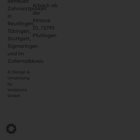
betreuen
Arbach ob
Zahnarztpraxen
der
in
Strasse
Reutlingen,
10, 72793
Tübingen,
Pfullingen
Stuttgart,
Sigmaringen
und im
Zollernalbkreis.
© Design &
Umsetzung
by
Webtonia
GmbH