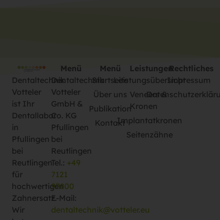
Menü
Menü
Leistungen
Rechtliches
Dentaltechnik
Dentaltechnik
Startseite
Leistungsübersicht
Impressum
Votteler
Votteler
Über uns
Veneers &
Datenschutzerklär
ist Ihr
GmbH &
Kronen
Publikation
Dentallabor
Co. KG
Implantatkronen
Kontakt
in
Pfullingen
Seitenzähne
Pfullingen
bei
bei
Reutlingen
Reutlingen
Tel.:
+49
für
7121
hochwertigen
97800
Zahnersatz.
E-Mail:
Wir
dentaltechnik@votteler.eu